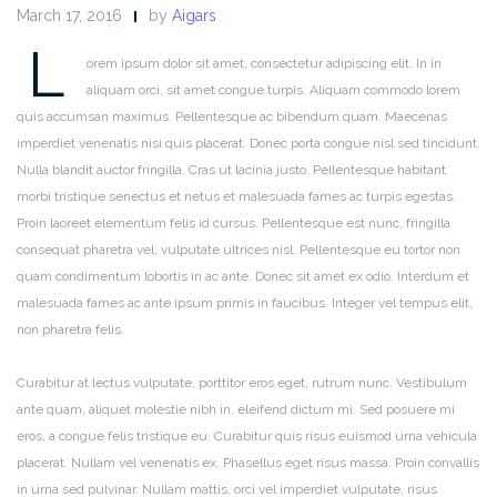
March 17, 2016
by
Aigars
L
orem ipsum dolor sit amet, consectetur adipiscing elit. In in
aliquam orci, sit amet congue turpis. Aliquam commodo lorem
quis accumsan maximus. Pellentesque ac bibendum quam. Maecenas
imperdiet venenatis nisi quis placerat. Donec porta congue nisl sed tincidunt.
Nulla blandit auctor fringilla. Cras ut lacinia justo. Pellentesque habitant
morbi tristique senectus et netus et malesuada fames ac turpis egestas.
Proin laoreet elementum felis id cursus. Pellentesque est nunc, fringilla
consequat pharetra vel, vulputate ultrices nisl. Pellentesque eu tortor non
quam condimentum lobortis in ac ante. Donec sit amet ex odio. Interdum et
malesuada fames ac ante ipsum primis in faucibus. Integer vel tempus elit,
non pharetra felis.
Curabitur at lectus vulputate, porttitor eros eget, rutrum nunc. Vestibulum
ante quam, aliquet molestie nibh in, eleifend dictum mi. Sed posuere mi
eros, a congue felis tristique eu. Curabitur quis risus euismod urna vehicula
placerat. Nullam vel venenatis ex. Phasellus eget risus massa. Proin convallis
in urna sed pulvinar. Nullam mattis, orci vel imperdiet vulputate, risus