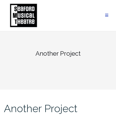
Skip
to
content
Another Project
Another Project